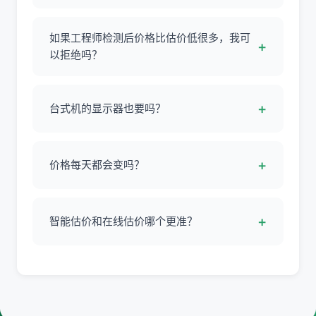
会有一定差距，因为估价是按完美成色估算的参考
价，实际价格以工程师现场质检结果为准。但我们
如果工程师检测后价格比估价低很多，我可
+
的原则是公平、透明，不会故意压价。
以拒绝吗？
当然可以！估价不具约束力，您随时可以选择不
卖，不会产生任何费用。
+
台式机的显示器也要吗？
要的！如果您有显示器、机箱等外设，记得在预约
时备注，工程师会一并评估。
+
价格每天都会变吗？
会根据二手市场行情波动，建议关注时可以及时下
单，避免错过好价格。
+
智能估价和在线估价哪个更准？
智能估价由软件自动读取硬件信息，更准确，避免
因手动填写错误导致估价偏差，推荐优先使用。