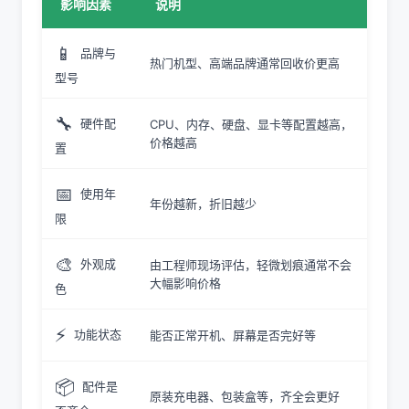
影响因素
说明
📱
品牌与
热门机型、高端品牌通常回收价更高
型号
🔧
硬件配
CPU、内存、硬盘、显卡等配置越高，
价格越高
置
📅
使用年
年份越新，折旧越少
限
🎨
外观成
由工程师现场评估，轻微划痕通常不会
大幅影响价格
色
⚡
功能状态
能否正常开机、屏幕是否完好等
📦
配件是
原装充电器、包装盒等，齐全会更好