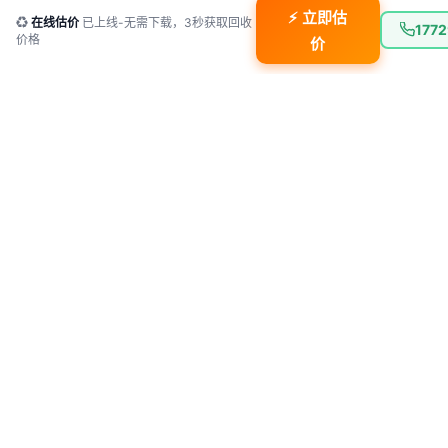
⚡ 立即估
♻
在线估价
已上线-无需下载，3秒获取回收
1772
价格
价
为什么选择
鲁大师易回
收
？
背靠鲁大师强大技术生态，让每一次回收都更专业、更透
明、更省心。
估价准确