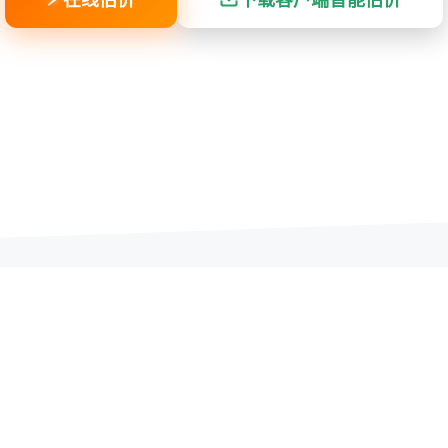
0
10
98
+
万+
%
市
成功回收订单
用户满意度