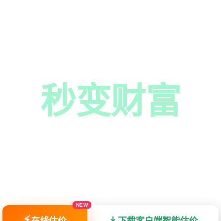
让闲置电脑
秒变财富
易回收 — 专业硬件智能估价，全国 200+ 城
程师当面核验、极速打款，让二手电脑回收更简
明。
NEW
⚡
在线估价
下载客户端智能估价